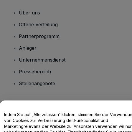
Über uns
Offene Verteilung
Partnerprogramm
Anleger
Unternehmensdienst
Pressebereich
Stellenangebote
Haben Sie Fragen?
Indem Sie auf „Alle zulassen“ klicken, stimmen Sie der Verwendu
Hilfe-Center / Kontakt
von Cookies zur Verbesserung der Funktionalität und
Marketingrelevanz der Website zu. Ansonsten verwenden wir nur