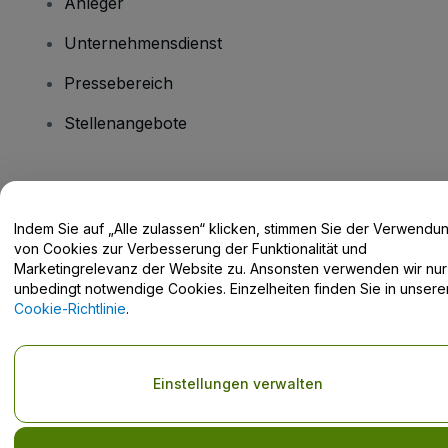
Anleger
Unternehmensdienst
Pressebereich
Stellenangebote
Haben Sie Fragen?
Indem Sie auf „Alle zulassen“ klicken, stimmen Sie der Verwendu
Hilfe-Center / Kontakt
von Cookies zur Verbesserung der Funktionalität und
Marketingrelevanz der Website zu. Ansonsten verwenden wir nur
unbedingt notwendige Cookies. Einzelheiten finden Sie in unsere
Cookie-Richtlinie
.
Urheberrecht © viagogo GmbH 2026
Angaben zum Unternehmen
Durch die Nutzung dieser Website akzeptieren Sie die
Allgemeinen
Einstellungen verwalten
Geschäftsbedingungen
und die
Datenschutzerklärung
sowie die
Cookie-Richtlinie
und
Datenschutzrichtlinie für Mobilanwendungen
Keine Weitergabe meiner personenbezogenen Daten/Ihre
Datenschutzoptionen