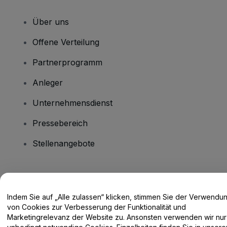
Über uns
Offene Verteilung
Partnerprogramm
Anleger
Unternehmensdienst
Pressebereich
Stellenangebote
Haben Sie Fragen?
Indem Sie auf „Alle zulassen“ klicken, stimmen Sie der Verwendu
Hilfe-Center / Kontakt
von Cookies zur Verbesserung der Funktionalität und
Marketingrelevanz der Website zu. Ansonsten verwenden wir nur