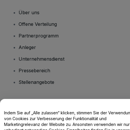
Über uns
Offene Verteilung
Partnerprogramm
Anleger
Unternehmensdienst
Pressebereich
Stellenangebote
Haben Sie Fragen?
Indem Sie auf „Alle zulassen“ klicken, stimmen Sie der Verwendu
Hilfe-Center / Kontakt
von Cookies zur Verbesserung der Funktionalität und
Marketingrelevanz der Website zu. Ansonsten verwenden wir nur