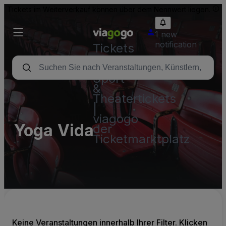
Tickets im Weiterverkauf können über dem Nennwert liegen.
1 new
notification
Tickets
-
Konzert-,
Sport-
&
Theatertickets
|
viagogo
Yoga Vida
der
Ticketmarktplatz
Keine Veranstaltungen innerhalb Ihrer Filter. Klicken