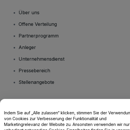
Über uns
Offene Verteilung
Partnerprogramm
Anleger
Unternehmensdienst
Pressebereich
Stellenangebote
Haben Sie Fragen?
Indem Sie auf „Alle zulassen“ klicken, stimmen Sie der Verwendu
Hilfe-Center / Kontakt
von Cookies zur Verbesserung der Funktionalität und
Marketingrelevanz der Website zu. Ansonsten verwenden wir nur