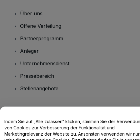
Über uns
Offene Verteilung
Partnerprogramm
Anleger
Unternehmensdienst
Pressebereich
Stellenangebote
Haben Sie Fragen?
Indem Sie auf „Alle zulassen“ klicken, stimmen Sie der Verwendu
Hilfe-Center / Kontakt
von Cookies zur Verbesserung der Funktionalität und
Marketingrelevanz der Website zu. Ansonsten verwenden wir nur