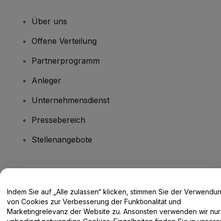
Über uns
Offene Verteilung
Partnerprogramm
Anleger
Unternehmensdienst
Pressebereich
Stellenangebote
Haben Sie Fragen?
Indem Sie auf „Alle zulassen“ klicken, stimmen Sie der Verwendu
Hilfe-Center / Kontakt
von Cookies zur Verbesserung der Funktionalität und
Marketingrelevanz der Website zu. Ansonsten verwenden wir nur